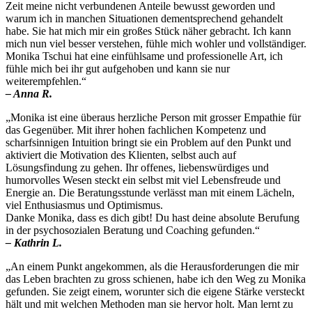
Zeit meine nicht verbundenen Anteile bewusst geworden und
warum ich in manchen Situationen dementsprechend gehandelt
habe. Sie hat mich mir ein großes Stück näher gebracht. Ich kann
mich nun viel besser verstehen, fühle mich wohler und vollständiger.
Monika Tschui hat eine einfühlsame und professionelle Art, ich
fühle mich bei ihr gut aufgehoben und kann sie nur
weiterempfehlen.“
– Anna R.
„Monika ist eine überaus herzliche Person mit grosser Empathie für
das Gegenüber. Mit ihrer hohen fachlichen Kompetenz und
scharfsinnigen Intuition bringt sie ein Problem auf den Punkt und
aktiviert die Motivation des Klienten, selbst auch auf
Lösungsfindung zu gehen. Ihr offenes, liebenswürdiges und
humorvolles Wesen steckt ein selbst mit viel Lebensfreude und
Energie an. Die Beratungsstunde verlässt man mit einem Lächeln,
viel Enthusiasmus und Optimismus.
Danke Monika, dass es dich gibt! Du hast deine absolute Berufung
in der psychosozialen Beratung und Coaching gefunden.“
– Kathrin L.
„An einem Punkt angekommen, als die Herausforderungen die mir
das Leben brachten zu gross schienen, habe ich den Weg zu Monika
gefunden. Sie zeigt einem, worunter sich die eigene Stärke versteckt
hält und mit welchen Methoden man sie hervor holt. Man lernt zu