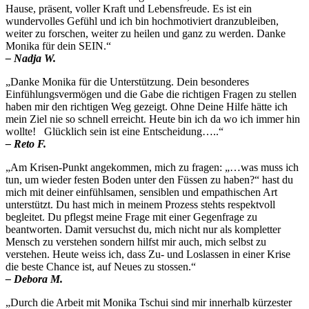
Hause, präsent, voller Kraft und Lebensfreude. Es ist ein
wundervolles Gefühl und ich bin hochmotiviert dranzubleiben,
weiter zu forschen, weiter zu heilen und ganz zu werden. Danke
Monika für dein SEIN.“
– Nadja W.
„Danke Monika für die Unterstützung. Dein besonderes
Einfühlungsvermögen und die Gabe die richtigen Fragen zu stellen
haben mir den richtigen Weg gezeigt. Ohne Deine Hilfe hätte ich
mein Ziel nie so schnell erreicht. Heute bin ich da wo ich immer hin
wollte! Glücklich sein ist eine Entscheidung…..“
– Reto F.
„Am Krisen-Punkt angekommen, mich zu fragen: „…was muss ich
tun, um wieder festen Boden unter den Füssen zu haben?“ hast du
mich mit deiner einfühlsamen, sensiblen und empathischen Art
unterstützt. Du hast mich in meinem Prozess stehts respektvoll
begleitet. Du pflegst meine Frage mit einer Gegenfrage zu
beantworten. Damit versuchst du, mich nicht nur als kompletter
Mensch zu verstehen sondern hilfst mir auch, mich selbst zu
verstehen. Heute weiss ich, dass Zu- und Loslassen in einer Krise
die beste Chance ist, auf Neues zu stossen.“
– Debora M.
„Durch die Arbeit mit Monika Tschui sind mir innerhalb kürzester