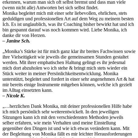
erkennen, warum man sich oft selbst bremst und dass man viele
(wenn nicht alle) Antworten bei sich selbst findet.
Monika begleitet mich mit einer sehr liebevollen, ehrlichen, stets
geduldigen und professionellen Art auf dem Weg zu meinem besten
Ich. Es ist unglaublich, was ihr Coaching bisher bewirkt hat und ich
bin gespannt darauf was noch kommen wird. Liebe Monika, ich
danke dir von Herzen.
– Janine Sch.
„Monika’s Stärke ist für mich ganz klar ihr breites Fachwissen sowie
ihre Vielseitigkeit wie jeweils die gemeinsamen Stunden gestaltet
werden. Mit ihrer emphatischen Haltung gelingt es ihr jedesmal
mich dort abzuholen wo ich stehe & bringt mich stets wieder ein
Stück weiter in meiner Persönlichkeitsentwicklung. Monika
unterstützt, begleitet und fordert in einer sehr angenehmen Art & hat
mir bereits einige Instrumente mitgeben können, welche ich gezielt
im Alltag einsetzten kann.
– Nicole K.
„…herzlichen Dank Monika, mit deiner professionellen Hilfe habe
ich mich persönlich sehr weiterentwickelt. In den jeweiligen
Sitzungen kann ich mit den verschiedensten Methoden jeweils
selber erfahren, wie mein Verhalten und meine Einstellung
gegenüber den Dingen ist und wie ich etwas verändern kann. Mit
der Begleitung von Monika fällt es mir leichter Herausforderungen